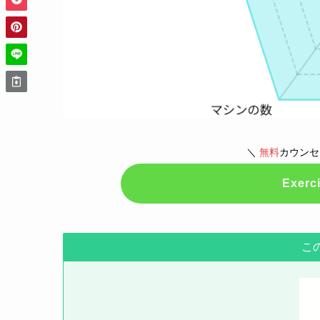
＼
無料
カウンセ
Exerc
こ