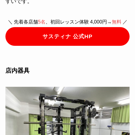
すいです。
＼ 先着各店舗
5名
、初回レッスン体験 4,000円→
無料
／
サスティナ 公式HP
店内器具